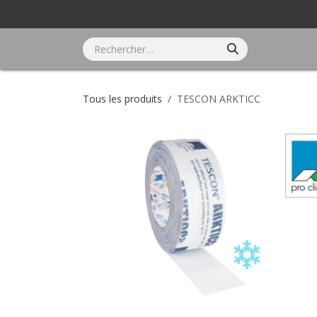
Se rendre au contenu
Accueil
Catégories de produits
Marqu
Tous les produits
TESCON ARKTICC