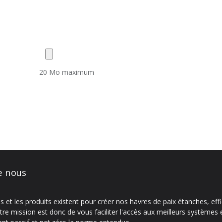
20 Mo maximum
e nous
s et les produits existent pour créer nos havres de paix étanches, eff
tre mission est donc de vous faciliter l'accès aux meilleurs systèmes 