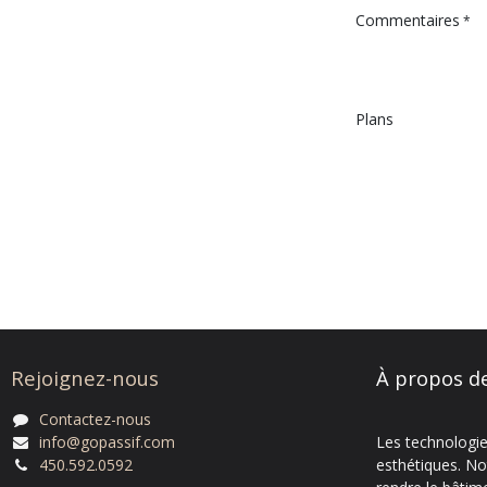
Commentaires
*
Plans
Rejoignez-nous
À propos d
Contactez-nous
info@gopassif.com
Les technologie
450.592.0592
esthétiques. No