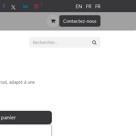
alado
Médias
Se connecter
EN
FR
FR
Contactez-nous
roid, adapté à une
 panier