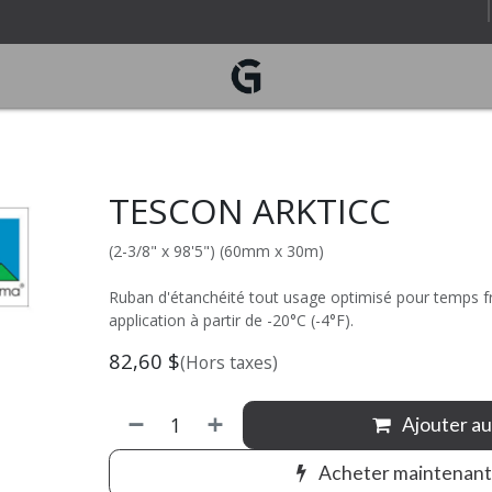
es
Boutique
Ressources
Événements
Contact
B
TESCON ARKTICC
(2-3/8" x 98'5") (60mm x 30m)
Ruban d'étanchéité tout usage optimisé pour temps f
application à partir de -20°C (-4°F).
82,60
$
(Hors taxes)
Ajouter au
Acheter maintenant