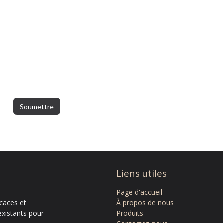
Soumettre
Liens utiles
Page d'accue​il
icaces et
À propos de nous
existants pour
Produits