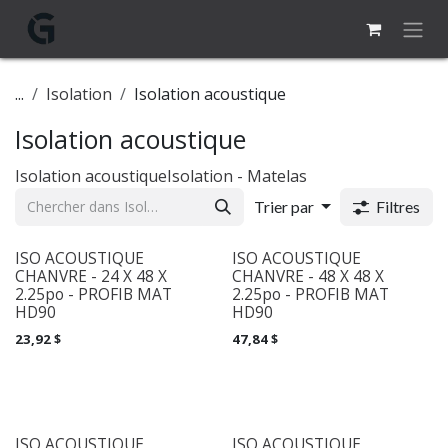
Se rendre au contenu
...
Isolation
Isolation acoustique
Isolation acoustique
Isolation acoustique
Isolation - Matelas
Trier par
Filtres
ISO ACOUSTIQUE
ISO ACOUSTIQUE
CHANVRE - 24 X 48 X
CHANVRE - 48 X 48 X
2.25po - PROFIB MAT
2.25po - PROFIB MAT
HD90
HD90
23,92
$
47,84
$
ISO ACOUSTIQUE
ISO ACOUSTIQUE