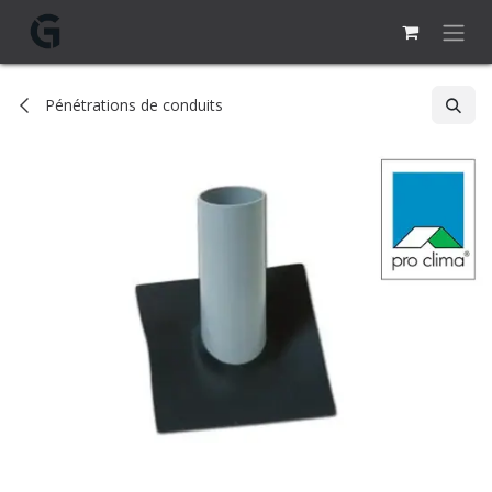
Se rendre au contenu
Pénétrations de conduits